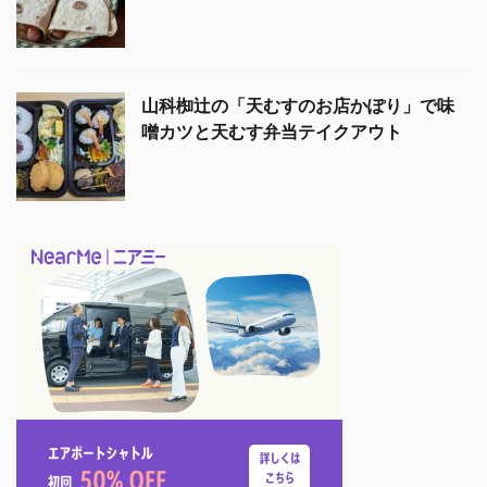
山科椥辻の「天むすのお店かぽり」で味
噌カツと天むす弁当テイクアウト