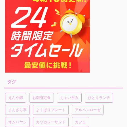
タグ
えんや錦
お刺身定食
ちょい呑み
ひとりランチ
まんざら亭
よくばりプレート
アルペンローゼ
オムハヤシ
カツカレーサンド
カフェ