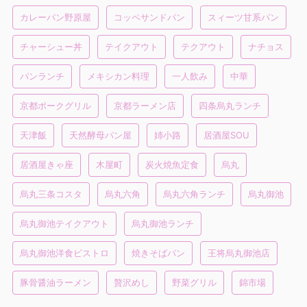
カレーパン野原屋
コッペサンドパン
スィーツ甘系パン
チャーシュー丼
テイクアウト
テクアウト
ナチョス
パンランチ
メキシカン料理
一人飲み
中華
京都ポークグリル
京都ラーメン店
四条烏丸ランチ
天津飯
天然酵母パン屋
姉小路
居酒屋SOU
居酒屋きゃ座
木屋町
炭火焼魚定食
烏丸
烏丸三条コスタ
烏丸六角
烏丸六角ランチ
烏丸御池
烏丸御池テイクアウト
烏丸御池ランチ
烏丸御池洋食ビストロ
焼きそばパン
王将烏丸御池店
豚骨醤油ラーメン
贅沢めし
野菜グリル
錦市場