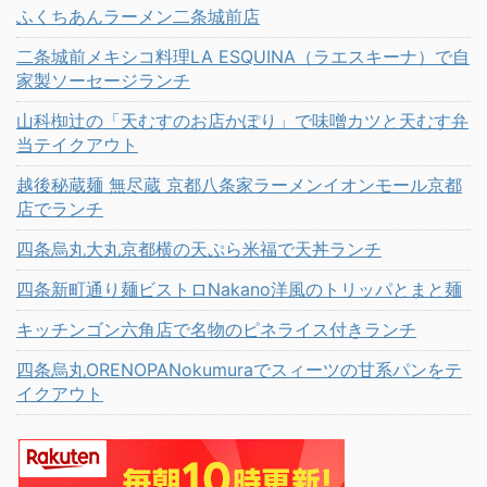
ふくちあんラーメン二条城前店
二条城前メキシコ料理LA ESQUINA（ラエスキーナ）で自
家製ソーセージランチ
山科椥辻の「天むすのお店かぽり」で味噌カツと天むす弁
当テイクアウト
越後秘蔵麺 無尽蔵 京都八条家ラーメンイオンモール京都
店でランチ
四条烏丸大丸京都横の天ぷら米福で天丼ランチ
四条新町通り麺ビストロNakano洋風のトリッパとまと麺
キッチンゴン六角店で名物のピネライス付きランチ
四条烏丸ORENOPANokumuraでスィーツの甘系パンをテ
イクアウト