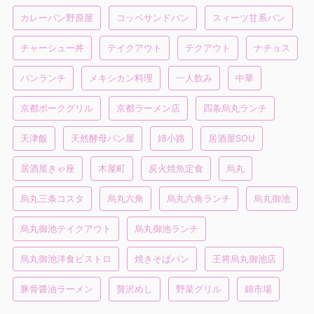
カレーパン野原屋
コッペサンドパン
スィーツ甘系パン
チャーシュー丼
テイクアウト
テクアウト
ナチョス
パンランチ
メキシカン料理
一人飲み
中華
京都ポークグリル
京都ラーメン店
四条烏丸ランチ
天津飯
天然酵母パン屋
姉小路
居酒屋SOU
居酒屋きゃ座
木屋町
炭火焼魚定食
烏丸
烏丸三条コスタ
烏丸六角
烏丸六角ランチ
烏丸御池
烏丸御池テイクアウト
烏丸御池ランチ
烏丸御池洋食ビストロ
焼きそばパン
王将烏丸御池店
豚骨醤油ラーメン
贅沢めし
野菜グリル
錦市場