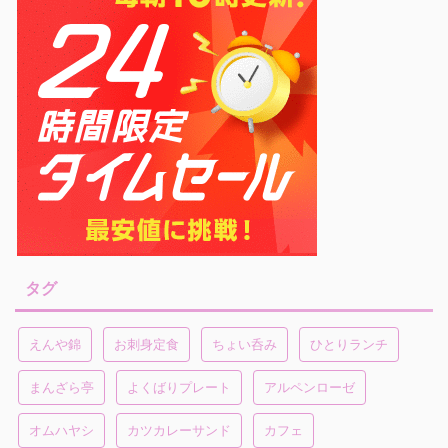
タグ
えんや錦
お刺身定食
ちょい呑み
ひとりランチ
まんざら亭
よくばりプレート
アルペンローゼ
オムハヤシ
カツカレーサンド
カフェ