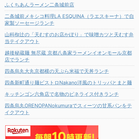
ふくちあんラーメン二条城前店
二条城前メキシコ料理LA ESQUINA（ラエスキーナ）で自
家製ソーセージランチ
山科椥辻の「天むすのお店かぽり」で味噌カツと天むす弁
当テイクアウト
越後秘蔵麺 無尽蔵 京都八条家ラーメンイオンモール京都
店でランチ
四条烏丸大丸京都横の天ぷら米福で天丼ランチ
四条新町通り麺ビストロNakano洋風のトリッパとまと麺
キッチンゴン六角店で名物のピネライス付きランチ
四条烏丸ORENOPANokumuraでスィーツの甘系パンをテ
イクアウト