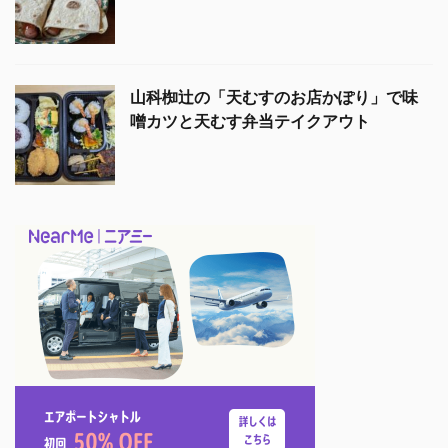
山科椥辻の「天むすのお店かぽり」で味
噌カツと天むす弁当テイクアウト