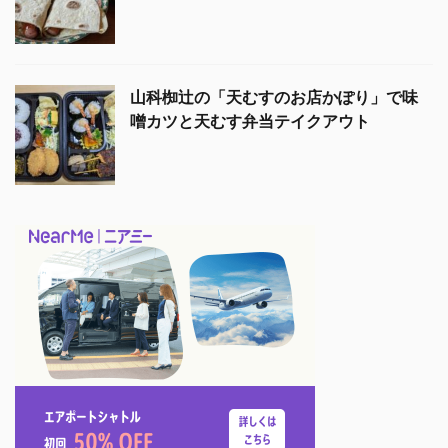
山科椥辻の「天むすのお店かぽり」で味
噌カツと天むす弁当テイクアウト