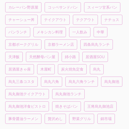
カレーパン野原屋
コッペサンドパン
スィーツ甘系パン
チャーシュー丼
テイクアウト
テクアウト
ナチョス
パンランチ
メキシカン料理
一人飲み
中華
京都ポークグリル
京都ラーメン店
四条烏丸ランチ
天津飯
天然酵母パン屋
姉小路
居酒屋SOU
居酒屋きゃ座
木屋町
炭火焼魚定食
烏丸
烏丸三条コスタ
烏丸六角
烏丸六角ランチ
烏丸御池
烏丸御池テイクアウト
烏丸御池ランチ
烏丸御池洋食ビストロ
焼きそばパン
王将烏丸御池店
豚骨醤油ラーメン
贅沢めし
野菜グリル
錦市場