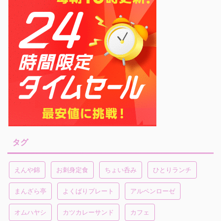
タグ
えんや錦
お刺身定食
ちょい呑み
ひとりランチ
まんざら亭
よくばりプレート
アルペンローゼ
オムハヤシ
カツカレーサンド
カフェ