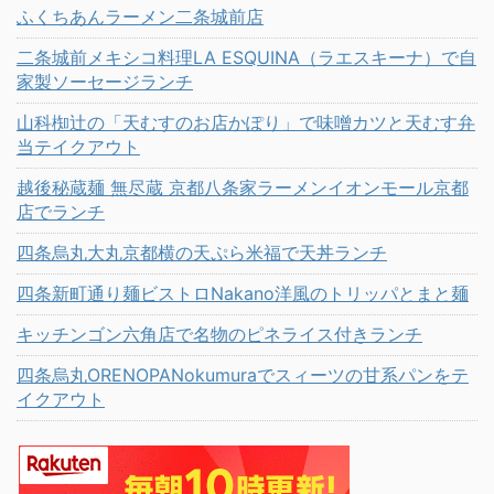
ふくちあんラーメン二条城前店
二条城前メキシコ料理LA ESQUINA（ラエスキーナ）で自
家製ソーセージランチ
山科椥辻の「天むすのお店かぽり」で味噌カツと天むす弁
当テイクアウト
越後秘蔵麺 無尽蔵 京都八条家ラーメンイオンモール京都
店でランチ
四条烏丸大丸京都横の天ぷら米福で天丼ランチ
四条新町通り麺ビストロNakano洋風のトリッパとまと麺
キッチンゴン六角店で名物のピネライス付きランチ
四条烏丸ORENOPANokumuraでスィーツの甘系パンをテ
イクアウト