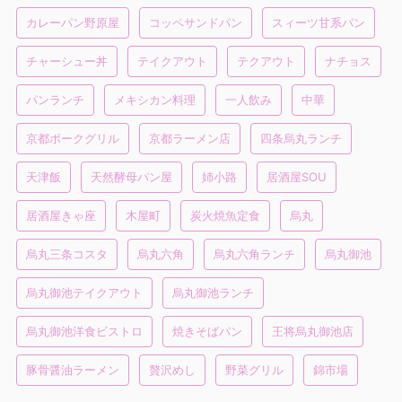
カレーパン野原屋
コッペサンドパン
スィーツ甘系パン
チャーシュー丼
テイクアウト
テクアウト
ナチョス
パンランチ
メキシカン料理
一人飲み
中華
京都ポークグリル
京都ラーメン店
四条烏丸ランチ
天津飯
天然酵母パン屋
姉小路
居酒屋SOU
居酒屋きゃ座
木屋町
炭火焼魚定食
烏丸
烏丸三条コスタ
烏丸六角
烏丸六角ランチ
烏丸御池
烏丸御池テイクアウト
烏丸御池ランチ
烏丸御池洋食ビストロ
焼きそばパン
王将烏丸御池店
豚骨醤油ラーメン
贅沢めし
野菜グリル
錦市場