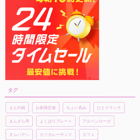
タグ
えんや錦
お刺身定食
ちょい呑み
ひとりランチ
まんざら亭
よくばりプレート
アルペンローゼ
オムハヤシ
カツカレーサンド
カフェ