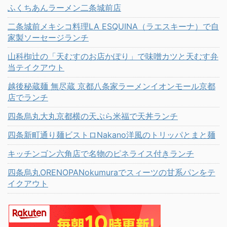
ふくちあんラーメン二条城前店
二条城前メキシコ料理LA ESQUINA（ラエスキーナ）で自
家製ソーセージランチ
山科椥辻の「天むすのお店かぽり」で味噌カツと天むす弁
当テイクアウト
越後秘蔵麺 無尽蔵 京都八条家ラーメンイオンモール京都
店でランチ
四条烏丸大丸京都横の天ぷら米福で天丼ランチ
四条新町通り麺ビストロNakano洋風のトリッパとまと麺
キッチンゴン六角店で名物のピネライス付きランチ
四条烏丸ORENOPANokumuraでスィーツの甘系パンをテ
イクアウト