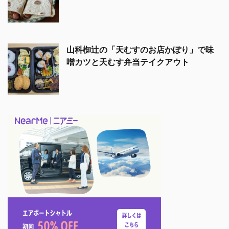
山科椥辻の「天むすのお店かぽり」で味
噌カツと天むす弁当テイクアウト