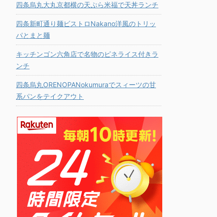
四条烏丸大丸京都横の天ぷら米福で天丼ランチ
四条新町通り麺ビストロNakano洋風のトリッ
パとまと麺
キッチンゴン六角店で名物のピネライス付きラ
ンチ
四条烏丸ORENOPANokumuraでスィーツの甘
系パンをテイクアウト