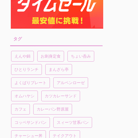
タグ
えんや錦
お刺身定食
ちょい呑み
ひとりランチ
まんざら亭
よくばりプレート
アルペンローゼ
オムハヤシ
カツカレーサンド
カフェ
カレーパン野原屋
コッペサンドパン
スィーツ甘系パン
チャーシュー丼
テイクアウト