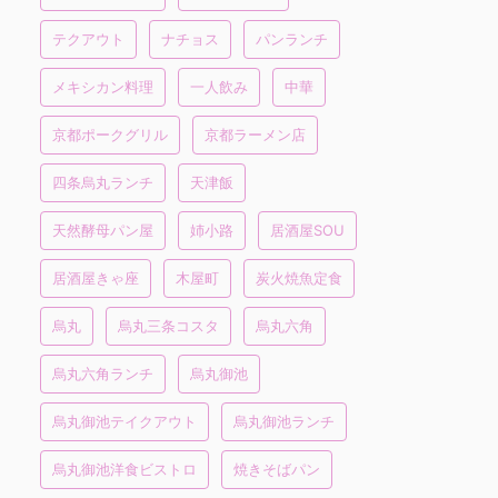
テクアウト
ナチョス
パンランチ
メキシカン料理
一人飲み
中華
京都ポークグリル
京都ラーメン店
四条烏丸ランチ
天津飯
天然酵母パン屋
姉小路
居酒屋SOU
居酒屋きゃ座
木屋町
炭火焼魚定食
烏丸
烏丸三条コスタ
烏丸六角
烏丸六角ランチ
烏丸御池
烏丸御池テイクアウト
烏丸御池ランチ
烏丸御池洋食ビストロ
焼きそばパン