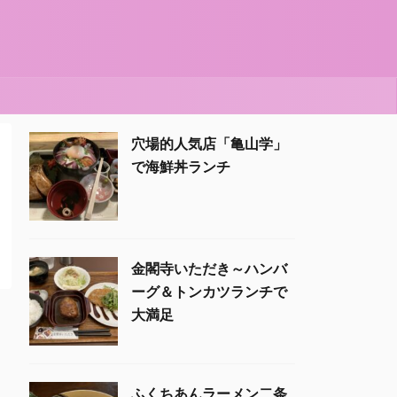
穴場的人気店「亀山学」
で海鮮丼ランチ
金閣寺いただき～ハンバ
ーグ＆トンカツランチで
大満足
ふくちあんラーメン二条