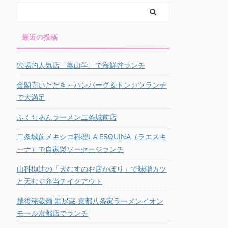
最近の投稿
穴場的人気店「亀山学」で海鮮丼ランチ
金閣寺いただき～ハンバーグ＆トンカツランチ
で大満足
ふくちあんラーメン二条城前店
二条城前メキシコ料理LA ESQUINA（ラエスキ
ーナ）で自家製ソーセージランチ
山科椥辻の「天むすのお店かぽり」で味噌カツ
と天むす弁当テイクアウト
越後秘蔵麺 無尽蔵 京都八条家ラーメンイオン
モール京都店でランチ