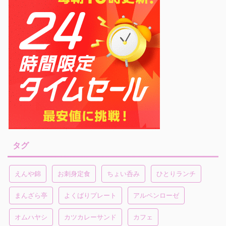
タグ
えんや錦
お刺身定食
ちょい呑み
ひとりランチ
まんざら亭
よくばりプレート
アルペンローゼ
オムハヤシ
カツカレーサンド
カフェ