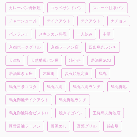
カレーパン野原屋
コッペサンドパン
スィーツ甘系パン
チャーシュー丼
テイクアウト
テクアウト
ナチョス
パンランチ
メキシカン料理
一人飲み
中華
京都ポークグリル
京都ラーメン店
四条烏丸ランチ
天津飯
天然酵母パン屋
姉小路
居酒屋SOU
居酒屋きゃ座
木屋町
炭火焼魚定食
烏丸
烏丸三条コスタ
烏丸六角
烏丸六角ランチ
烏丸御池
烏丸御池テイクアウト
烏丸御池ランチ
烏丸御池洋食ビストロ
焼きそばパン
王将烏丸御池店
豚骨醤油ラーメン
贅沢めし
野菜グリル
錦市場