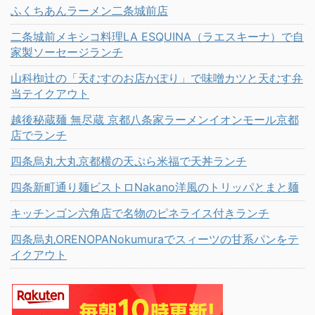
ふくちあんラーメン二条城前店
二条城前メキシコ料理LA ESQUINA（ラエスキーナ）で自
家製ソーセージランチ
山科椥辻の「天むすのお店かぽり」で味噌カツと天むす弁
当テイクアウト
越後秘蔵麺 無尽蔵 京都八条家ラーメンイオンモール京都
店でランチ
四条烏丸大丸京都横の天ぷら米福で天丼ランチ
四条新町通り麺ビストロNakano洋風のトリッパとまと麺
キッチンゴン六角店で名物のピネライス付きランチ
四条烏丸ORENOPANokumuraでスィーツの甘系パンをテ
イクアウト