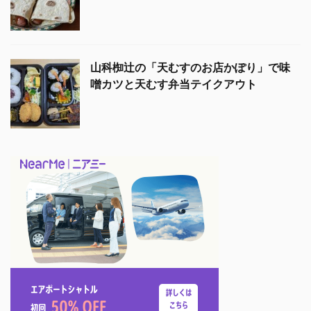
山科椥辻の「天むすのお店かぽり」で味
噌カツと天むす弁当テイクアウト