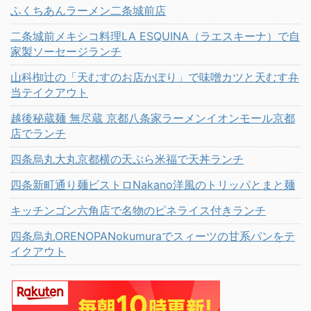
ふくちあんラーメン二条城前店
二条城前メキシコ料理LA ESQUINA（ラエスキーナ）で自
家製ソーセージランチ
山科椥辻の「天むすのお店かぽり」で味噌カツと天むす弁
当テイクアウト
越後秘蔵麺 無尽蔵 京都八条家ラーメンイオンモール京都
店でランチ
四条烏丸大丸京都横の天ぷら米福で天丼ランチ
四条新町通り麺ビストロNakano洋風のトリッパとまと麺
キッチンゴン六角店で名物のピネライス付きランチ
四条烏丸ORENOPANokumuraでスィーツの甘系パンをテ
イクアウト