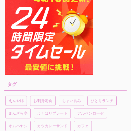
タグ
えんや錦
お刺身定食
ちょい呑み
ひとりランチ
まんざら亭
よくばりプレート
アルペンローゼ
オムハヤシ
カツカレーサンド
カフェ