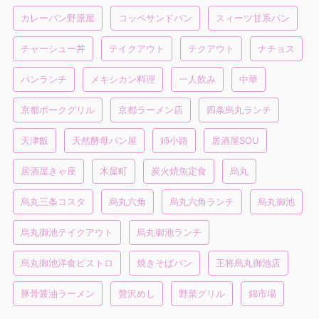
カレーパン野原屋
コッペサンドパン
スィーツ甘系パン
チャーシュー丼
テイクアウト
テクアウト
ナチョス
パンランチ
メキシカン料理
一人飲み
中華
京都ポークグリル
京都ラーメン店
四条烏丸ランチ
天津飯
天然酵母パン屋
姉小路
居酒屋SOU
居酒屋きゃ座
木屋町
炭火焼魚定食
烏丸
烏丸三条コスタ
烏丸六角
烏丸六角ランチ
烏丸御池
烏丸御池テイクアウト
烏丸御池ランチ
烏丸御池洋食ビストロ
焼きそばパン
王将烏丸御池店
豚骨醤油ラーメン
贅沢めし
野菜グリル
錦市場