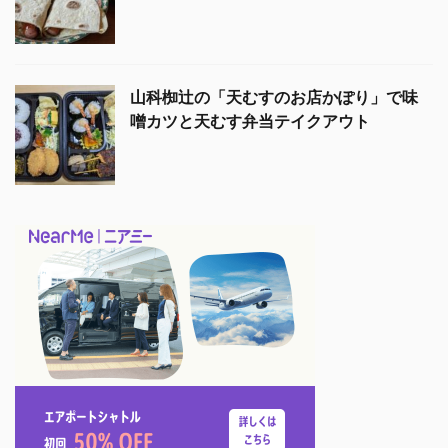
山科椥辻の「天むすのお店かぽり」で味
噌カツと天むす弁当テイクアウト